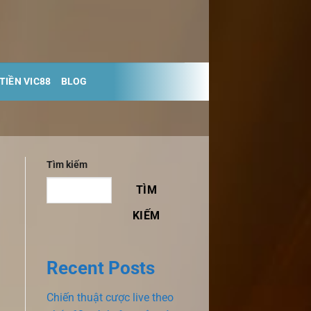
TIỀN VIC88
BLOG
Tìm kiếm
TÌM
KIẾM
Recent Posts
Chiến thuật cược live theo