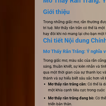
Mơ Thấy Rắn Trắng: Ý
Giới thiệu
Trong những giấc mơ, rắn thường được
trí tuệ. Mơ thấy rắn trắn có thể là mộ
hay đôi khi nó mang lại cho bạn một 
Chi tiết Nội dung Chín
Mơ Thấy Rắn Trắng: Ý nghĩa và
Trong giấc mơ, màu sắc của rắn cũng
sáng, thuần khiết, sự kiên nhẫn và tì
qua một thời gian của sự thanh lọc và
thành và sự hiểu biết sâu sắc hơn về 
Mơ thấy rắn trắng cắn:
Có thể là d
một khía cạnh tiêu cực trong cuộc
Mơ thấy rắn trắng đang bò:
Có thể
triển bản thân.