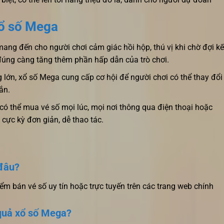
Xổ số Mega
ng đến cho người chơi cảm giác hồi hộp, thú vị khi chờ đợi kế
đúng càng tăng thêm phần hấp dẫn của trò chơi.
 lớn, xổ số Mega cung cấp cơ hội để người chơi có thể thay đổi
ắn.
có thể mua vé số mọi lúc, mọi nơi thông qua điện thoại hoặc
 cực kỳ đơn giản, dễ thao tác.
 đâu?
ểm bán vé số uy tín hoặc trực tuyến trên các trang web chính
 quả xổ số Mega?