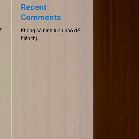
Recent
Comments
t
Không có bình luận nào để
hiển thị.