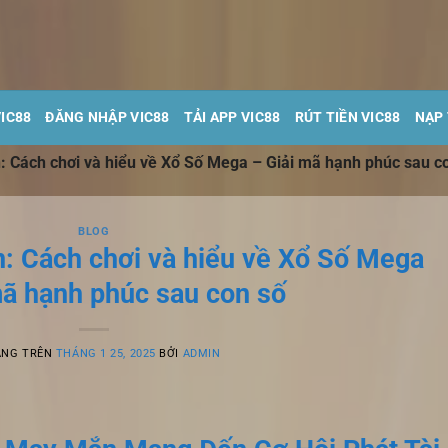
IC88
ĐĂNG NHẬP VIC88
TẢI APP VIC88
RÚT TIỀN VIC88
NẠP 
n: Cách chơi và hiểu về Xổ Số Mega – Giải mã hạnh phúc sau c
BLOG
n: Cách chơi và hiểu về Xổ Số Mega
mã hạnh phúc sau con số
ĂNG TRÊN
THÁNG 1 25, 2025
BỞI
ADMIN