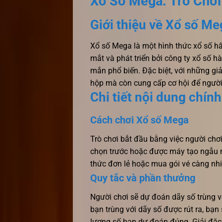
Xổ Số Mega: Trò Chơ
Giới thiệu về Xổ số Me
Xổ số Mega là một hình thức xổ số hấp
mắt và phát triển bởi công ty xổ số 
mắn phổ biến. Đặc biệt, với những gi
hộp mà còn cung cấp cơ hội để người 
Chi tiết nội dung chính
Cách chơi Xổ số Mega
Trò chơi bắt đầu bằng việc người ch
chọn trước hoặc được máy tạo ngẫu nh
thức đơn lẻ hoặc mua gói vé càng nhi
Quy tắc và phần thưởng
Người chơi sẽ dự đoán dãy số trùng vớ
bạn trùng với dãy số được rút ra, bạ
lượng số bạn dự đoán đúng. Giải đặc b