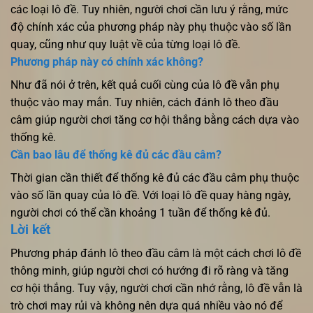
các loại lô đề. Tuy nhiên, người chơi cần lưu ý rằng, mức
độ chính xác của phương pháp này phụ thuộc vào số lần
quay, cũng như quy luật về của từng loại lô đề.
Phương pháp này có chính xác không?
Như đã nói ở trên, kết quả cuối cùng của lô đề vẫn phụ
thuộc vào may mắn. Tuy nhiên, cách đánh lô theo đầu
câm giúp người chơi tăng cơ hội thắng bằng cách dựa vào
thống kê.
Cần bao lâu để thống kê đủ các đầu câm?
Thời gian cần thiết để thống kê đủ các đầu câm phụ thuộc
vào số lần quay của lô đề. Với loại lô đề quay hàng ngày,
người chơi có thể cần khoảng 1 tuần để thống kê đủ.
Lời kết
Phương pháp đánh lô theo đầu câm là một cách chơi lô đề
thông minh, giúp người chơi có hướng đi rõ ràng và tăng
cơ hội thắng. Tuy vậy, người chơi cần nhớ rằng, lô đề vẫn là
trò chơi may rủi và không nên dựa quá nhiều vào nó để