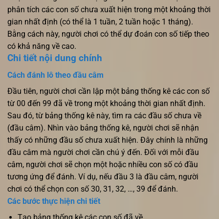
phân tích các con số chưa xuất hiện trong một khoảng thời
gian nhất định (có thể là 1 tuần, 2 tuần hoặc 1 tháng).
Bằng cách này, người chơi có thể dự đoán con số tiếp theo
có khả năng về cao.
Chi tiết nội dung chính
Cách đánh lô theo đầu câm
Đầu tiên, người chơi cần lập một bảng thống kê các con số
từ 00 đến 99 đã về trong một khoảng thời gian nhất định.
Sau đó, từ bảng thống kê này, tìm ra các đầu số chưa về
(đầu câm). Nhìn vào bảng thống kê, người chơi sẽ nhận
thấy có những đầu số chưa xuất hiện. Đây chính là những
đầu câm mà người chơi cần chú ý đến. Đối với mỗi đầu
câm, người chơi sẽ chọn một hoặc nhiều con số có đầu
tương ứng để đánh. Ví dụ, nếu đầu 3 là đầu câm, người
chơi có thể chọn con số 30, 31, 32, …, 39 để đánh.
Các bước thực hiện chi tiết
Tạo bảng thống kê các con số đã về