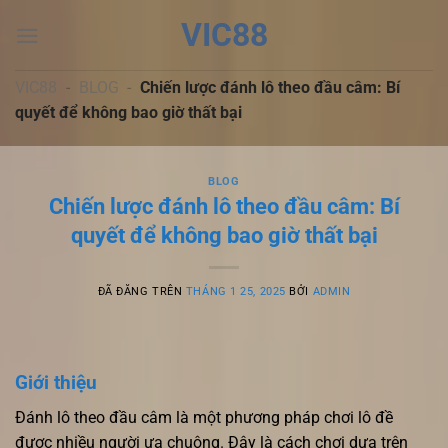
Chuyển
VIC88
đến
nội
dung
VIC88
-
BLOG
-
Chiến lược đánh lô theo đầu câm: Bí
quyết để không bao giờ thất bại
BLOG
Chiến lược đánh lô theo đầu câm: Bí
quyết để không bao giờ thất bại
ĐÃ ĐĂNG TRÊN
THÁNG 1 25, 2025
BỞI
ADMIN
Giới thiệu
Đánh lô theo đầu câm là một phương pháp chơi lô đề
được nhiều người ưa chuộng. Đây là cách chơi dựa trên