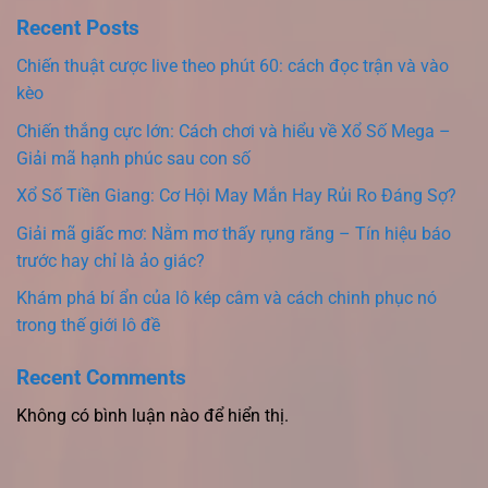
Recent Posts
Chiến thuật cược live theo phút 60: cách đọc trận và vào
kèo
Chiến thắng cực lớn: Cách chơi và hiểu về Xổ Số Mega –
Giải mã hạnh phúc sau con số
Xổ Số Tiền Giang: Cơ Hội May Mắn Hay Rủi Ro Đáng Sợ?
Giải mã giấc mơ: Nằm mơ thấy rụng răng – Tín hiệu báo
trước hay chỉ là ảo giác?
Khám phá bí ẩn của lô kép câm và cách chinh phục nó
trong thế giới lô đề
Recent Comments
Không có bình luận nào để hiển thị.